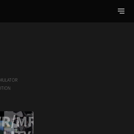
IMULATOR
TION
VR/MR