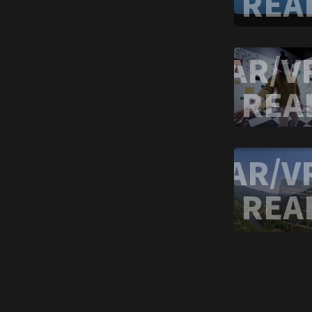
REA
AR/V
REA
AR/V
REA