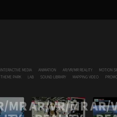
INTERACTIVE MEDIA
ANIMATION
AR/VR/MR REALITY
MOTION S
L THEME PARK
LAB
SOUND LIBRARY
MAPPING VIDEO
PROMO
R/MR
AR/VR/MR
AR/