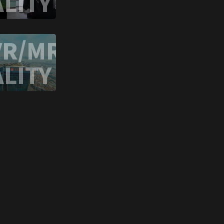
LITY
VR/MR
LITY