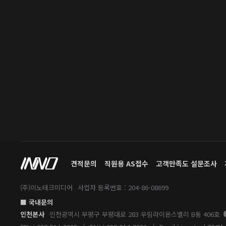
견적문의
직원용 AS접수
고객만족도 설문조사
(주)이노테크미디어
사업자 등록번호 : 204-86-08699
■ 국내문의
인천본사
인천광역시 부평구 부평대로 283 우림라이온스밸리 B동 406호