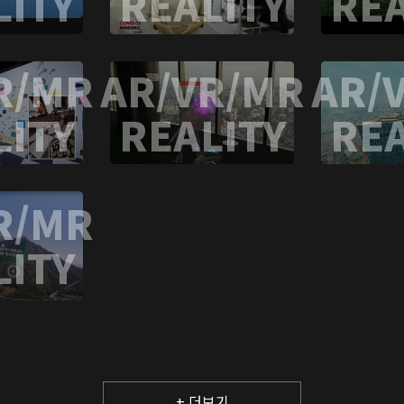
LITY
REALITY
REA
R/MR
AR/VR/MR
AR/
LITY
REALITY
REA
R/MR
LITY
+ 더보기